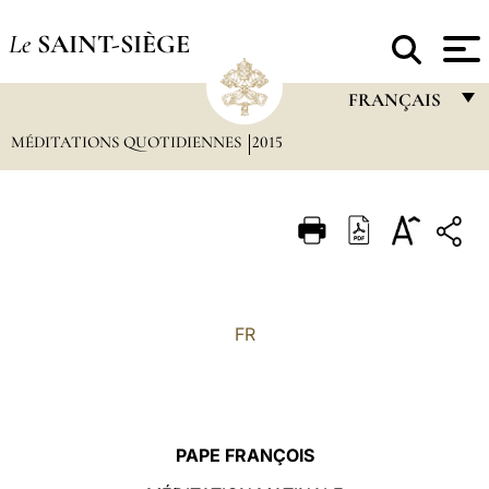
Le
SAINT-SIÈGE
FRANÇAIS
MÉDITATIONS QUOTIDIENNES
2015
FRANÇAIS
ENGLISH
ITALIANO
PORTUGUÊS
ESPAÑOL
FR
DEUTSCH
POLSKI
العربيّة
PAPE FRANÇOIS
中文