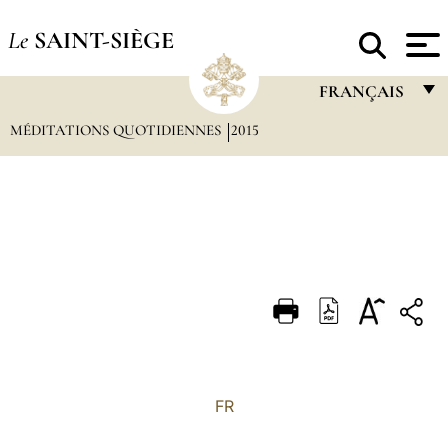
Le
SAINT-SIÈGE
FRANÇAIS
MÉDITATIONS QUOTIDIENNES
2015
FRANÇAIS
ENGLISH
ITALIANO
PORTUGUÊS
ESPAÑOL
DEUTSCH
POLSKI
العربيّة
FR
中文