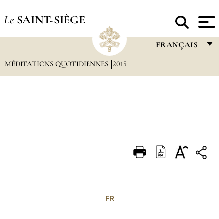
Le
SAINT-SIÈGE
FRANÇAIS
MÉDITATIONS QUOTIDIENNES
2015
FRANÇAIS
ENGLISH
ITALIANO
PORTUGUÊS
ESPAÑOL
DEUTSCH
POLSKI
العربيّة
FR
中文