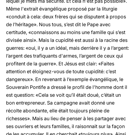
lequel je mets ma sécurité. Et cela n'est pas possible».
Même l'extrait évangélique proposé par la liturgie
«conduit à cela: deux frères qui se disputent à propos
de l’héritage». Nous tous, s’est dit le Pape avec
certitude, «connaissons au moins une famille qui s’est
divisée ainsi». Mais la cupidité est aussi à la racine des
guerres: «oui, il y a un idéal, mais derrière il y a l’argent:
l’argent des trafiquants d'armes, l’argent de ceux qui
profitent de la guerre». Et Jésus est clair: «Faites
attention et éloignez-vous de toute cupidité: c’est
dangereux». En revenant à l’exemple évangélique, le
Souverain Pontife a dressé le profil de l'homme dont il
est question: «Cela se voit qu’il était doué, c’était un
bon entrepreneur. Sa campagne avait donné une
récolte abondante, elle était toujours pleine de
richesses». Mais au lieu de penser à les partager avec
ses ouvriers et leurs familles, il raisonnait sur la façon
de les accumuler. Il en cherchait «toujours plus». Ainsi,