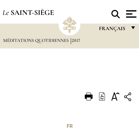
Le
SAINT-SIÈGE
FRANÇAIS
MÉDITATIONS QUOTIDIENNES
2017
FRANÇAIS
ENGLISH
ITALIANO
PORTUGUÊS
ESPAÑOL
DEUTSCH
POLSKI
العربيّة
FR
中文