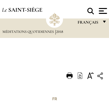
Le
SAINT-SIÈGE
FRANÇAIS
MÉDITATIONS QUOTIDIENNES
2018
FRANÇAIS
ENGLISH
ITALIANO
PORTUGUÊS
ESPAÑOL
DEUTSCH
POLSKI
العربيّة
FR
中文