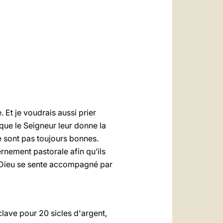
العربيّة
中文
LATINE
 Et je voudrais aussi prier
que le Seigneur leur donne la
e sont pas toujours bonnes.
rnement pastorale afin qu’ils
e Dieu se sente accompagné par
lave pour 20 sicles d'argent,