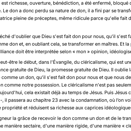
i est richesse, ouverture, bénédiction, a été enfermé, bloqué 
. Le don a donc perdu sa nature de don, il a fini par se transf
trice pleine de préceptes, même ridicule parce qu'elle fait de
péché d'oublier que Dieu s'est fait don pour nous, qu'il s'est
me don et, en oubliant cela, se transformer en maîtres. Et l
'alliance doit être interprétée selon « mon » opinion, idéologis
 peut-être le début, dans l'Évangile, du cléricalisme, qui est u
iance gratuite de Dieu, la promesse gratuite de Dieu. Il oublie la
 comme un don, qu'il s'est fait don pour nous et que nous dev
 comme notre possession. Le cléricalisme n'est pas seuleme
ujourd'hui, cela existait déjà au temps de Jésus. Puis Jésus c
 -, il passera au chapitre 23 avec la condamnation, où l’on vo
propriété et réduisent sa richesse aux caprices idéologiques 
neur la grâce de recevoir le don comme un don et de le tr
 manière sectaire, d'une manière rigide, d'une manière « clér