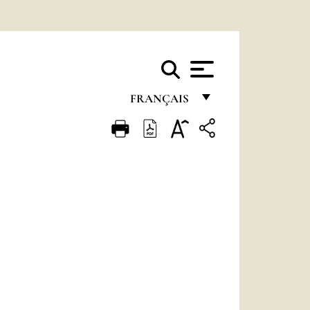
FRANÇAIS
FRANÇAIS
ENGLISH
ITALIANO
PORTUGUÊS
ESPAÑOL
DEUTSCH
POLSKI