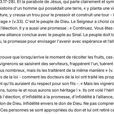
3.17-28). Et la parabole
de Jésus, qui parle clairement et sy
istoire d'un homme qui possédait une terre, « y planta une vig
ôture, y creusa un trou pour le pressoir et construit une tour - il 
age » (v.33). C'est le peuple de Dieu. Le Seigneur a choisi ces
 l’élection. Il y a aussi une promesse : « Continuez. Vous êt
i une alliance conclue avec le peuple au Sinaï. Le peuple doit
élu, la promesse pour envisager l'avenir avec espérance et l’all
trouve que lorsqu’arrive le moment de récolter les fruits, ces
vignerons se saisirent des serviteurs, frappèrent l'un, tuèrent 
lus nombreux, mais ils les traitèrent de la même manière » (v.
s de la loi - comment les docteurs de la loi ont traité les prop
 qu'ils auraient du respect pour son fils -. « Mais les vigneron
lons, tuons-le et nous aurons son héritage ! ». Ils ont volé l'hér
 à l'élection, d'infidélité à la promesse, d'infidélité à l’alliance
don de Dieu. Infidélité envers le don de Dieu. Ne pas comprend
es personnes se sont appropriées du don et lui ont retiré ce