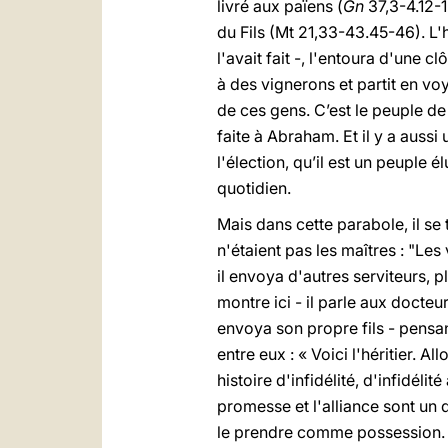
livré aux païens (
Gn
37,3-4.12-1
du Fils (Mt 21,33-43.45-46). L'h
l'avait fait -, l'entoura d'une cl
à des vignerons et partit en voy
de ces gens. C’est le peuple de
faite à Abraham. Et il y a auss
l'élection, qu’il est un peuple 
quotidien.
Mais dans cette parabole, il se 
n'étaient pas les maîtres : "Les 
il envoya d'autres serviteurs, p
montre ici - il parle aux docteur
envoya son propre fils - pensant
entre eux : « Voici l'héritier. Al
histoire d'infidélité, d'infidélité
promesse et l'alliance sont un 
le prendre comme possession. C