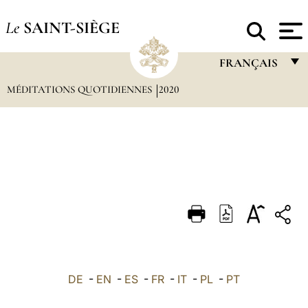
Le
SAINT-SIÈGE
FRANÇAIS
MÉDITATIONS QUOTIDIENNES
2020
FRANÇAIS
ENGLISH
ITALIANO
PORTUGUÊS
ESPAÑOL
DEUTSCH
POLSKI
العربيّة
DE
-
EN
-
ES
-
FR
-
IT
-
PL
-
PT
中文