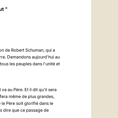
العربيّة
ut "
中文
LATINE
ion de Robert Schuman, qui a
erre. Demandons aujourd'hui au
 tous les peuples dans l'unité et
a au Père. Et il dit qu'il sera
en fera même de plus grandes,
e Père soit glorifié dans le
ns dire que ce passage de