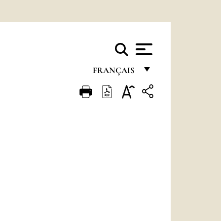
FRANÇAIS
FRANÇAIS
ENGLISH
ITALIANO
PORTUGUÊS
ESPAÑOL
DEUTSCH
POLSKI