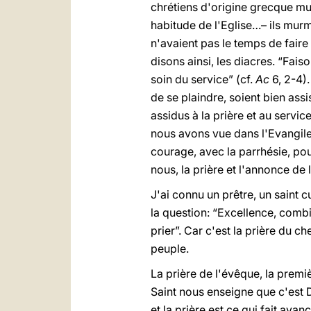
chrétiens d'origine grecque mur
habitude de l'Eglise…– ils murm
n'avaient pas le temps de faire 
disons ainsi, les diacres. “Fa
soin du service” (cf.
Ac
6, 2-4).
de se plaindre, soient bien ass
assidus à la prière et au service
nous avons vue dans l'Evangile:
courage, avec la parrhésie, pour
nous, la prière et l'annonce de l
J'ai connu un prêtre, un saint cu
la question: “Excellence, combie
prier”. Car c'est la prière du 
peuple.
La prière de l'évêque, la premi
Saint nous enseigne que c'est Di
et la prière est ce qui fait avan