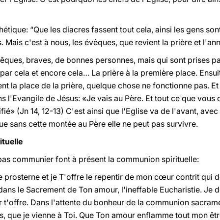
étique: “Que les diacres fassent tout cela, ainsi les gens sont 
 Mais c'est à nous, les évêques, que revient la prière et l'an
 évêques, braves, de bonnes personnes, mais qui sont prises pa
 par cela et encore cela… La prière à la première place. Ensui
t la place de la prière, quelque chose ne fonctionne pas. Et l
 l'Evangile de Jésus: «Je vais au Père. Et tout ce que vou
ifié» (Jn
14, 12-13) C'est ainsi que l'Eglise va de l'avant, avec
que sans cette montée au Père elle ne peut pas survivre.
tuelle
as communier font à présent la communion spirituelle:
 prosterne et je T'offre le repentir de mon cœur contrit qui
dans le Sacrement de Ton amour, l'ineffable Eucharistie. Je d
'offre. Dans l'attente du bonheur de la communion sacramen
s, que je vienne à Toi. Que Ton amour enflamme tout mon être,