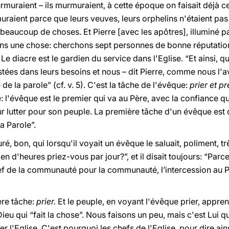
muraient – ils murmuraient, à cette époque on faisait déjà ce
uraient parce que leurs veuves, leurs orphelins n'étaient pas 
beaucoup de choses. Et Pierre [avec les apôtres], illuminé par 
isons une chose: cherchons sept personnes de bonne réputat
 Le diacre est le gardien du service dans l'Eglise. “Et ainsi, 
istées dans leurs besoins et nous – dit Pierre, comme nous l
 de la parole” (cf. v. 5). C'est la tâche de l'évêque:
prier et p
 l'évêque est le premier qui va au Père, avec la confiance q
 lutter pour son peuple. La première tâche d'un évêque est de 
a Parole”.
ré, bon, qui lorsqu'il voyait un évêque le saluait, poliment, tr
n d'heures priez-vous par jour?”, et il disait toujours: “Parc
chef de la communauté pour la communauté, l’intercession au P
ère tâche:
prier.
Et le peuple, en voyant l'évêque prier, apprend
eu qui “fait la chose”. Nous faisons un peu, mais c'est Lui qui
cer l'Eglise. C'est pourquoi les chefs de l'Eglise, pour dire ain