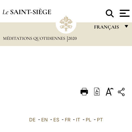
Le
SAINT-SIÈGE
FRANÇAIS
MÉDITATIONS QUOTIDIENNES
2020
FRANÇAIS
ENGLISH
ITALIANO
PORTUGUÊS
ESPAÑOL
DEUTSCH
POLSKI
العربيّة
DE
-
EN
-
ES
-
FR
-
IT
-
PL
-
PT
中文