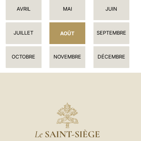
E
AVRIL
MAI
JUIN
N
D
JUILLET
SEPTEMBRE
R
AOÛT
I
E
OCTOBRE
NOVEMBRE
DÉCEMBRE
R
Le
SAINT-SIÈGE