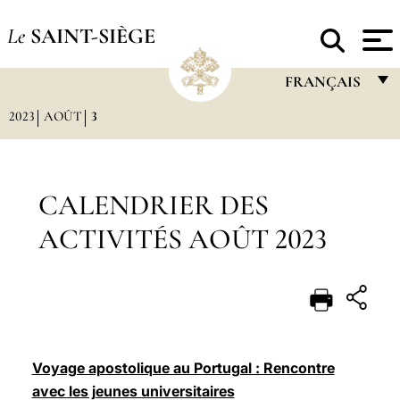
Le
SAINT-SIÈGE
FRANÇAIS
2023
AOÛT
3
FRANÇAIS
ENGLISH
ITALIANO
CALENDRIER DES
PORTUGUÊS
ACTIVITÉS AOÛT 2023
ESPAÑOL
DEUTSCH
POLSKI
العربيّة
Voyage apostolique au Portugal : Rencontre
avec les jeunes universitaires
中文