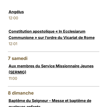
Angélus
12:00
Constitution apostolique « In Ecclesiarum
Communione » sur l’ordre du Vicariat de Rome
12:01
7
samedi
Aux membres du Service Missionnaire Jeunes
(SERMIG)
11:00
8
dimanche
Baptême du Seigneur – Messe et baptême de
quelques enfants