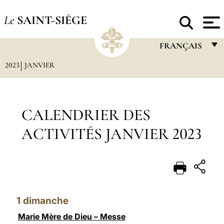
Le
SAINT-SIÈGE
FRANÇAIS
2023
JANVIER
FRANÇAIS
ENGLISH
ITALIANO
CALENDRIER DES
PORTUGUÊS
ACTIVITÉS JANVIER 2023
ESPAÑOL
DEUTSCH
POLSKI
1
dimanche
العربيّة
Marie Mère de Dieu – Messe
中文