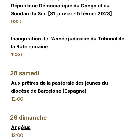
République Démocratique du Congo et au
Soudan du Sud [31 janvier - 5 février 2023]
08:00
Inauguration de l'Année judiciaire du Tribunal de
la Rote romaine
11:30
28
samedi
Aux prêtres de la pastorale des jeunes du
diocèse de Barcelone (Espagne)
12:00
29
dimanche
Angélus
12:00