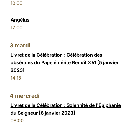
10:00
LATINE
Angélus
12:00
3
mardi
Livret de la Célébration : Célébration des
obsèques du Pape émérite Benoît XVI [5 janvier
2023]
14:15
4
mercredi
Livret de la Célébration : Solennité de l'Épiphanie
du Seigneur [6 janvier 2023]
08:00