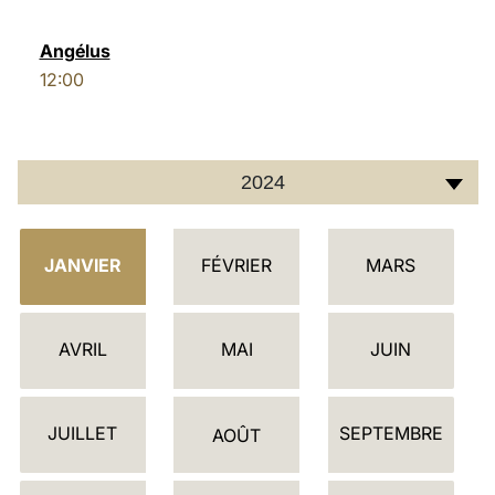
LATINE
Angélus
12:00
2024
C
JANVIER
FÉVRIER
MARS
A
L
E
AVRIL
MAI
JUIN
N
D
JUILLET
SEPTEMBRE
R
AOÛT
I