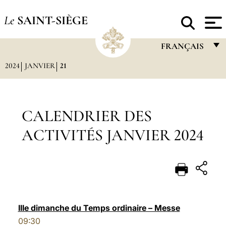
Le
SAINT-SIÈGE
FRANÇAIS
2024
JANVIER
21
FRANÇAIS
ENGLISH
ITALIANO
CALENDRIER DES
PORTUGUÊS
ACTIVITÉS JANVIER 2024
ESPAÑOL
DEUTSCH
POLSKI
العربيّة
IIIe dimanche du Temps ordinaire – Messe
09:30
中文