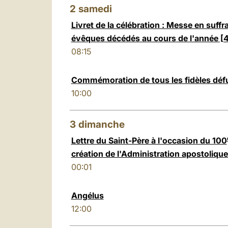
2
samedi
Livret de la célébration : Messe en suff
évêques décédés au cours de l'année 
08:15
Commémoration de tous les fidèles déf
10:00
3
dimanche
Lettre du Saint-Père à l'occasion du 100
création de l'Administration apostolique
00:01
Angélus
12:00