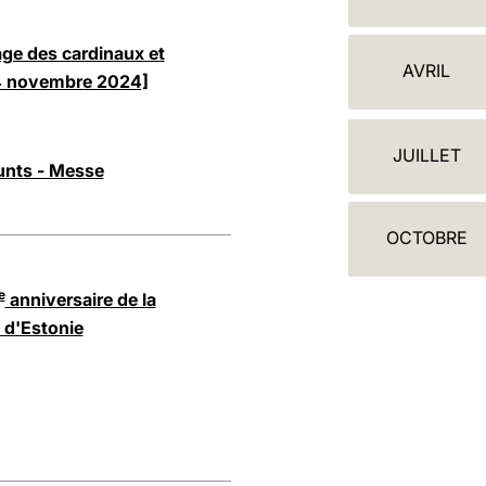
A
L
rage des cardinaux et
AVRIL
[4 novembre 2024]
E
N
JUILLET
D
unts - Messe
R
OCTOBRE
I
E
e
anniversaire de la
 d'Estonie
R