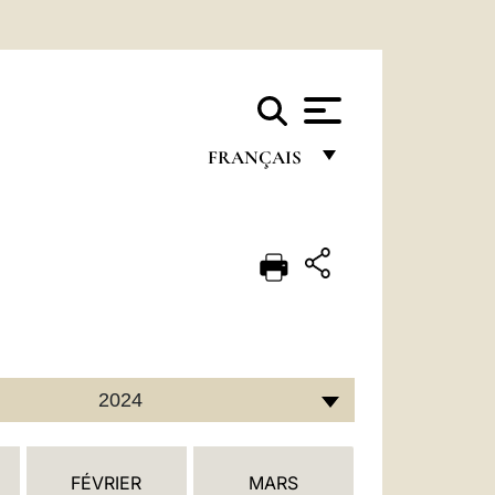
FRANÇAIS
FRANÇAIS
ENGLISH
ITALIANO
PORTUGUÊS
ESPAÑOL
2024
DEUTSCH
POLSKI
FÉVRIER
MARS