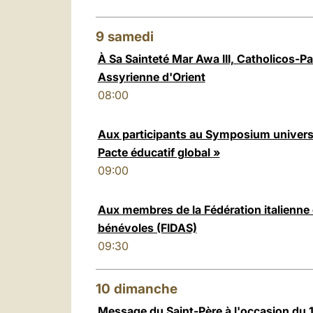
9
samedi
À Sa Sainteté Mar Awa III, Catholicos-Pat
Assyrienne d'Orient
08:00
Aux participants au Symposium universi
Pacte éducatif global »
09:00
Aux membres de la Fédération italienne
bénévoles (FIDAS)
09:30
10
dimanche
Message du Saint-Père à l'occasion du 