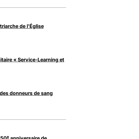
riarche de l'Église
taire « Service-Learning et
 des donneurs de sang
e
150
anniversaire de