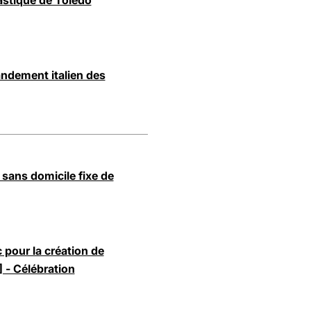
astique de Toledo
andement italien des
sans domicile fixe de
c pour la création de
- Célébration