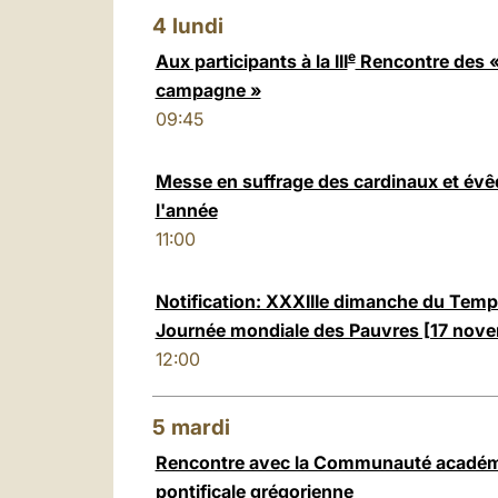
4
lundi
e
Aux participants à la III
Rencontre des « 
campagne »
09:45
Messe en suffrage des cardinaux et év
l'année
11:00
Notification: XXXIIIe dimanche du Temp
Journée mondiale des Pauvres [17 nov
12:00
5
mardi
Rencontre avec la Communauté académi
pontificale grégorienne