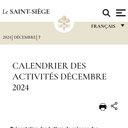
Le
SAINT-SIÈGE
FRANÇAIS
2024
DÉCEMBRE
7
FRANÇAIS
ENGLISH
ITALIANO
CALENDRIER DES
PORTUGUÊS
ACTIVITÉS DÉCEMBRE
ESPAÑOL
2024
DEUTSCH
POLSKI
العربيّة
中文