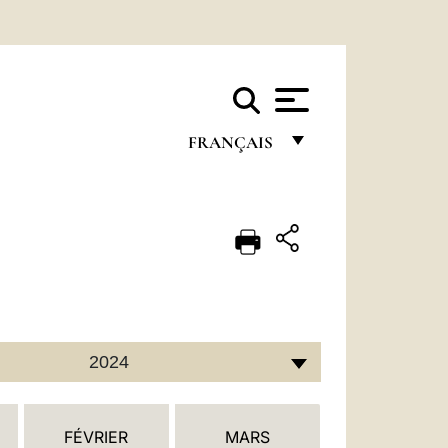
FRANÇAIS
FRANÇAIS
ENGLISH
ITALIANO
PORTUGUÊS
ESPAÑOL
2024
DEUTSCH
POLSKI
FÉVRIER
MARS