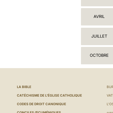
A
L
AVRIL
E
N
JUILLET
D
R
OCTOBRE
I
E
R
LA BIBLE
BUR
CATÉCHISME DE L'ÉGLISE CATHOLIQUE
VAT
CODES DE DROIT CANONIQUE
L'O
CONCILES ŒCUMÉNIQUES