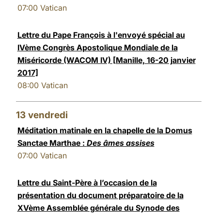
07:00
Vatican
Lettre du Pape François à l'envoyé spécial au
IVème Congrès Apostolique Mondiale de la
Miséricorde (WACOM IV) [Manille, 16-20 janvier
2017]
08:00
Vatican
13
vendredi
Méditation matinale en la chapelle de la Domus
Sanctae Marthae :
Des âmes assises
07:00
Vatican
Lettre du Saint-Père à l’occasion de la
présentation du document préparatoire de la
XVème Assemblée générale du Synode des