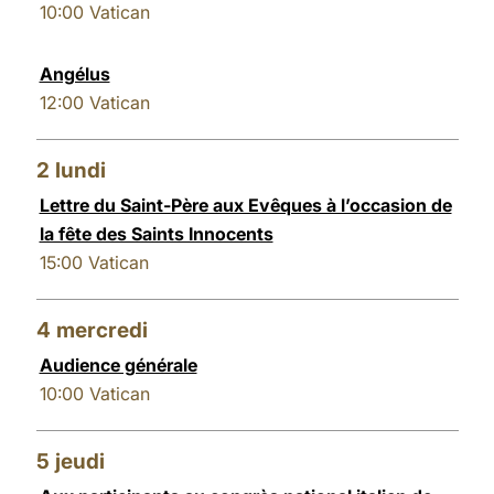
10:00
Vatican
LATINE
Angélus
12:00
Vatican
2
lundi
Lettre du Saint-Père aux Evêques à l’occasion de
la fête des Saints Innocents
15:00
Vatican
4
mercredi
Audience générale
10:00
Vatican
5
jeudi