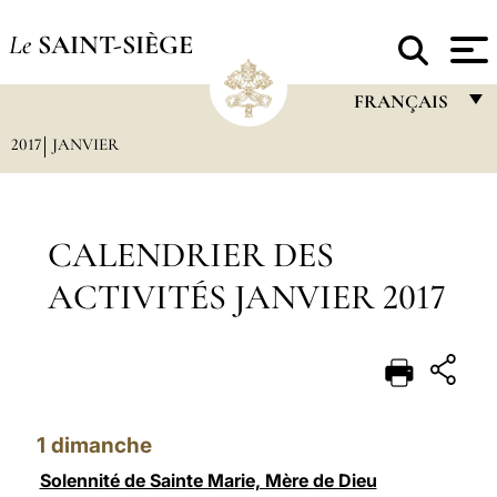
Le
SAINT-SIÈGE
FRANÇAIS
2017
JANVIER
FRANÇAIS
ENGLISH
ITALIANO
CALENDRIER DES
PORTUGUÊS
ACTIVITÉS JANVIER 2017
ESPAÑOL
DEUTSCH
POLSKI
1
dimanche
العربيّة
Solennité de Sainte Marie, Mère de Dieu
中文