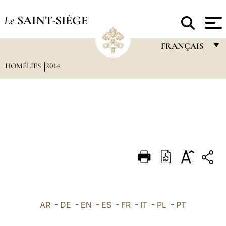
Le
SAINT-SIÈGE
FRANÇAIS
HOMÉLIES
2014
FRANÇAIS
ENGLISH
ITALIANO
PORTUGUÊS
ESPAÑOL
DEUTSCH
POLSKI
العربيّة
AR
-
DE
-
EN
-
ES
-
FR
-
IT
-
PL
-
PT
中文