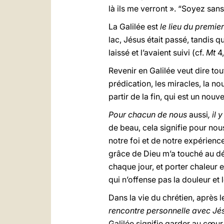
là ils me verront ». “Soyez sans 
La Galilée est
le lieu du premi
lac, Jésus était passé, tandis qu
laissé et l’avaient suivi (cf.
Mt
4
Revenir en Galilée veut dire tou
prédication, les miracles, la no
partir de la fin, qui est un n
Pour chacun de nous
aussi
, il
de beau, cela signifie pour no
notre foi et de notre expérience
grâce de Dieu m’a touché au déb
chaque jour, et porter chaleur e
qui n’offense pas la douleur et
Dans la vie du chrétien, après l
rencontre personnelle avec Jés
Galilée signifie garder au cœu