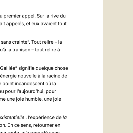
du premier appel. Sur la rive du
vait appelés, et eux avaient tout
sans crainte”. Tout relire – la
à la trahison – tout relire à
 Galilée” signifie quelque chose
nergie nouvelle à la racine de
ce point incandescent où la
eu pour l’aujourd’hui, pour
ume une joie humble, une joie
existentielle
: l’expérience de
la
ion. En ce sens, retourner en
 ma route, m’a regardé avec