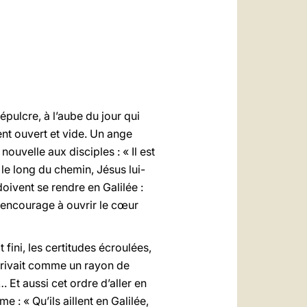
العربيّة
中文
LATINE
pulcre, à l’aube du jour qui
ent ouvert et vide. Un ange
 nouvelle aux disciples : « Il est
 le long du chemin, Jésus lui-
doivent se rendre en Galilée :
ui encourage à ouvrir le cœur
t fini, les certitudes écroulées,
rrivait comme un rayon de
 Et aussi cet ordre d’aller en
 : « Qu’ils aillent en Galilée,