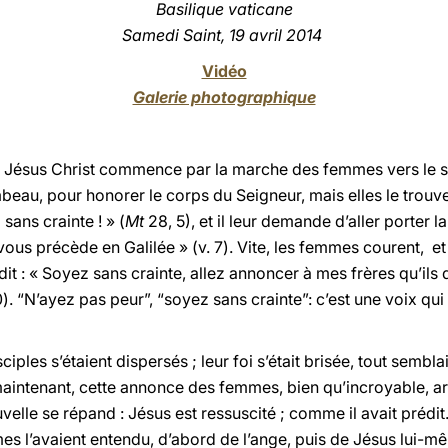
Basilique vaticane
Samedi Saint, 19 avril 2014
Vidéo
Galerie photographique
de Jésus Christ commence par la marche des femmes vers le sé
ombeau, pour honorer le corps du Seigneur, mais elles le trouv
 sans crainte ! » (
Mt
28, 5), et il leur demande d’aller porter la
l vous précède en Galilée » (v. 7). Vite, les femmes courent, et
it : « Soyez sans crainte, allez annoncer à mes frères qu’ils 
 10). “N’ayez pas peur”, “soyez sans crainte”: c’est une voix q
ciples s’étaient dispersés ; leur foi s’était brisée, tout semblai
maintenant, cette annonce des femmes, bien qu’incroyable, a
velle se répand : Jésus est ressuscité ; comme il avait prédit…
es l’avaient entendu, d’abord de l’ange, puis de Jésus lui-même