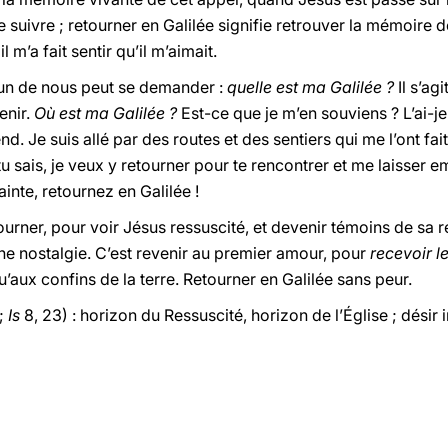
 suivre ; retourner en Galilée signifie retrouver la mémoire
 m’a fait sentir qu’il m’aimait.
acun de nous peut se demander :
quelle est ma Galilée ?
Il s’ag
enir.
Où est ma Galilée ?
Est-ce que je m’en souviens ? L’ai-je
end. Je suis allé par des routes et des sentiers qui me l’ont fai
tu sais, je veux y retourner pour te rencontrer et me laisser 
inte, retournez en Galilée !
retourner, pour voir Jésus ressuscité, et devenir témoins de sa 
 une nostalgie. C’est revenir au premier amour, pour
recevoir l
u’aux confins de la terre. Retourner en Galilée sans peur.
 ;
Is
8, 23) : horizon du Ressuscité, horizon de l’Église ; dési