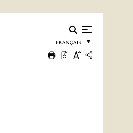
FRANÇAIS
FRANÇAIS
ENGLISH
ITALIANO
PORTUGUÊS
ESPAÑOL
DEUTSCH
POLSKI