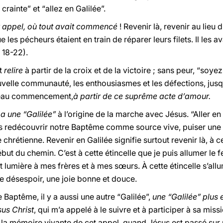
crainte” et “allez en Galilée”.
er appel, où tout avait commencé
! Revenir là, revenir au lieu 
e les pécheurs étaient en train de réparer leurs filets. Il les a
, 18-22).
t
relire
à partir de la croix et de la victoire ; sans peur, “soyez 
uvelle communauté, les enthousiasmes et les défections, jusqu’
ouveau commencement,
à partir de ce suprême acte d’amour.
 y a une “Galilée”
à l’origine de la marche avec Jésus. “Aller en
us redécouvrir notre Baptême comme source vive, puiser une é
 chrétienne. Revenir en Galilée signifie surtout revenir là, à 
ut du chemin. C’est à cette étincelle que je puis allumer le f
t lumière à mes frères et à mes sœurs. À cette étincelle s’all
 le désespoir, une joie bonne et douce.
e Baptême, il y a aussi une autre “Galilée”,
une “Galilée” plus 
us Christ
, qui m’a appelé à le suivre et à participer à sa miss
r la mémoire vivante de cet appel, quand Jésus est passé sur