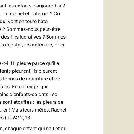
 les enfants d’aujourd’hui ?
 maternel et paternel ? Ou
i vont en toute hâte,
nts ? Sommes-nous peut-être
à des fins lucratives ? Sommes-
s écouter, les défendre, prier
-il ! Il pleure parce qu’il a
ants pleurent, ils pleurent
 tonnes de nourriture et de
ables. En un temps qui
ins d’enfants-soldats ; se
 sont étouffés : les pleurs de
eurer ! Mais leurs mères, Rachel
es (cf.
Mt
2, 18).
m, chaque enfant qui naît et qui