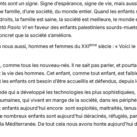
nts sont un signe
. Signe d’espérance, signe de vie, mais auss
e famille, d’une société, du monde entier. Quand les enfants s
oits, la famille est saine, la société est meilleure, le monde
età Paolo VI
en faveur des enfants palestiniens sourds-muets 
oncret que la société s’améliore.
ème
 à nous aussi, hommes et femmes du XXI
siècle : « Voici l
 comme tous les nouveau-nés. Il ne sait pas parler, et pourtant 
 la vie des hommes. Cet enfant, comme tout enfant, est faible
les enfants ont besoin d’être accueillis et défendus, depuis l
e qui a développé les technologies les plus sophistiquées, 
umaines, qui vivent en marge de la société, dans les périphé
enfants aujourd’hui encore sont exploités, maltraités, tenus
s. De nombreux enfants sont aujourd’hui déracinés, réfugiés, p
la Méditerranée. De tout cela nous avons honte aujourd’hui de