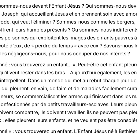
sommes-nous devant l’Enfant Jésus ? Qui sommes-nous devant
seph, qui accueillent Jésus et en prennent soin avec amour
, qui veut l’éliminer ? Sommes-nous comme les bergers, qu
t offrent leurs humbles présents ? Ou sommes-nous indiffére
des personnes qui exploitent les images des enfants pauvres 
côté d’eux, de « perdre du temps » avec eux ? Savons-nous le
 les négligeons-nous, pour nous occuper de nos intérêts ?
nné : vous trouverez un enfant… ». Peut-être cet enfant pleure-t
 qu’il veut rester dans les bras… Aujourd’hui également, les enf
 interpellent. Dans un monde qui met au rebut chaque jour des
 qui pleurent, en vain, de faim et de maladies facilement cur
eurs, se commercialisent les armes qui finissent dans les ma
nfectionnés par de petits travailleurs-esclaves. Leurs pleurs
doivent combattre, ils doivent travailler, ils ne peuvent pas pl
 : elles pleurent leurs enfants, et ne veulent pas être consolé
onné » : vous trouverez un enfant. L’Enfant Jésus né à Bethlée