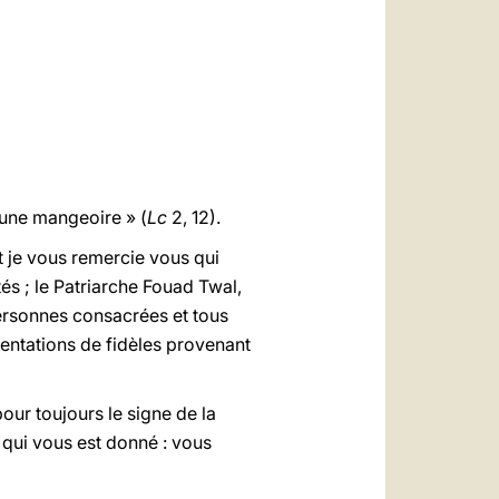
العربيّة
中文
LATINE
 une mangeoire » (
Lc
2, 12).
t je vous remercie vous qui
és ; le Patriarche Fouad Twal,
 personnes consacrées et tous
ésentations de fidèles provenant
pour toujours le signe de la
 qui vous est donné : vous