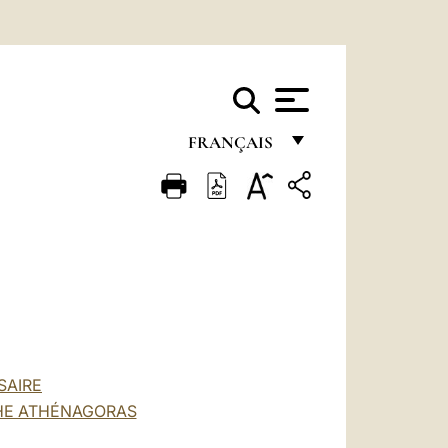
FRANÇAIS
FRANÇAIS
ENGLISH
ITALIANO
PORTUGUÊS
ESPAÑOL
DEUTSCH
SAIRE
CHE ATHÉNAGORAS
POLSKI