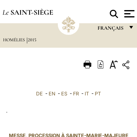
Le
SAINT-SIÈGE
FRANÇAIS
HOMÉLIES
2015
FRANÇAIS
ENGLISH
ITALIANO
PORTUGUÊS
ESPAÑOL
DE
-
EN
-
ES
-
FR
-
IT
-
PT
DEUTSCH
.
POLSKI
العربيّة
MESSE, PROCESSION À SAINTE-MARIE-MAJEURE
中文