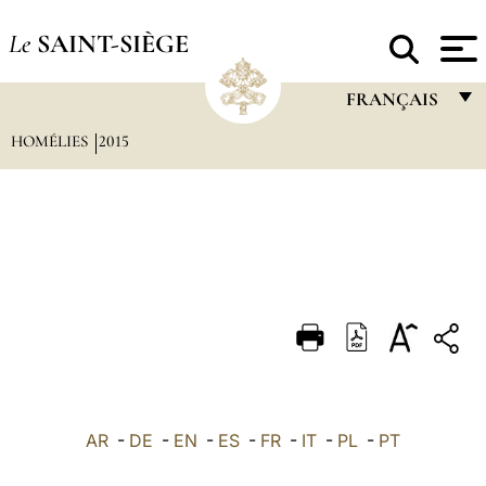
Le
SAINT-SIÈGE
FRANÇAIS
HOMÉLIES
2015
FRANÇAIS
ENGLISH
ITALIANO
PORTUGUÊS
ESPAÑOL
DEUTSCH
POLSKI
العربيّة
AR
-
DE
-
EN
-
ES
-
FR
-
IT
-
PL
-
PT
中文