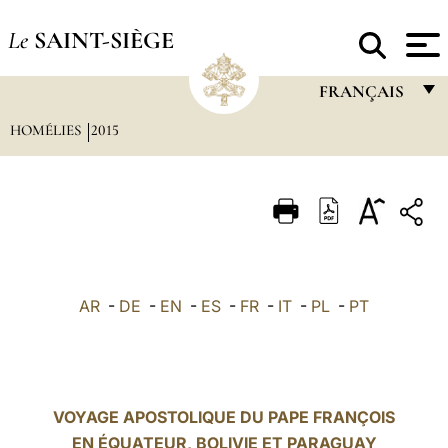
Le
SAINT-SIÈGE
FRANÇAIS
HOMÉLIES
2015
FRANÇAIS
ENGLISH
ITALIANO
PORTUGUÊS
ESPAÑOL
AR
-
DE
-
EN
-
ES
-
FR
-
IT
-
PL
-
PT
DEUTSCH
POLSKI
العربيّة
VOYAGE APOSTOLIQUE DU PAPE FRANÇOIS
EN ÉQUATEUR, BOLIVIE ET PARAGUAY
中文