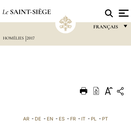
Le
SAINT-SIÈGE
FRANÇAIS
HOMÉLIES
2017
FRANÇAIS
ENGLISH
ITALIANO
PORTUGUÊS
ESPAÑOL
DEUTSCH
POLSKI
العربيّة
AR
-
DE
-
EN
-
ES
-
FR
-
IT
-
PL
-
PT
中文