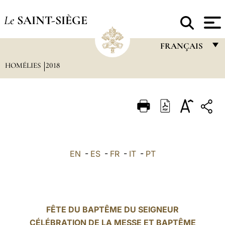
Le
SAINT-SIÈGE
FRANÇAIS
HOMÉLIES
2018
FRANÇAIS
ENGLISH
ITALIANO
PORTUGUÊS
ESPAÑOL
EN
-
ES
-
FR
-
IT
-
PT
DEUTSCH
POLSKI
العربيّة
FÊTE DU BAPTÊME DU SEIGNEUR
CÉLÉBRATION DE LA MESSE ET BAPTÊME
中文