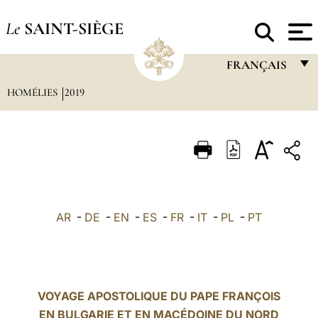
Le
SAINT-SIÈGE
FRANÇAIS
HOMÉLIES
2019
FRANÇAIS
ENGLISH
ITALIANO
PORTUGUÊS
ESPAÑOL
AR
-
DE
-
EN
-
ES
-
FR
-
IT
-
PL
-
PT
DEUTSCH
POLSKI
العربيّة
VOYAGE APOSTOLIQUE DU PAPE FRANÇOIS
EN BULGARIE ET EN MACÉDOINE DU NORD
中文