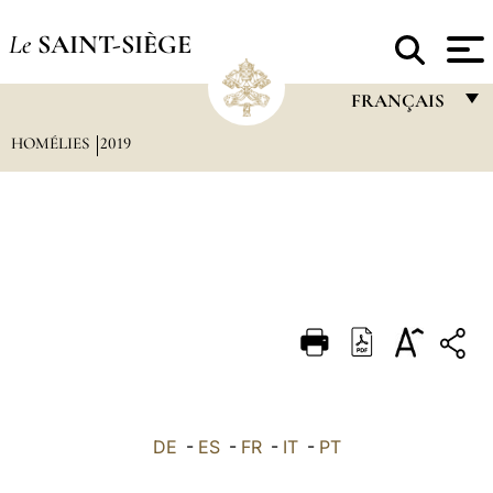
Le
SAINT-SIÈGE
FRANÇAIS
HOMÉLIES
2019
FRANÇAIS
ENGLISH
ITALIANO
PORTUGUÊS
ESPAÑOL
DEUTSCH
POLSKI
العربيّة
DE
-
ES
-
FR
-
IT
-
PT
中文