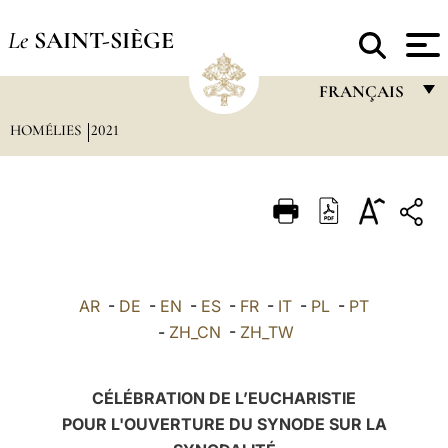
Le
SAINT-SIÈGE
FRANÇAIS
HOMÉLIES
2021
FRANÇAIS
ENGLISH
ITALIANO
PORTUGUÊS
ESPAÑOL
AR
-
DE
-
EN
-
ES
-
FR
-
IT
-
PL
-
PT
DEUTSCH
-
ZH_CN
-
ZH_TW
POLSKI
CÉLÉBRATION DE L’EUCHARISTIE
العربيّة
POUR L'OUVERTURE DU SYNODE SUR LA
中文