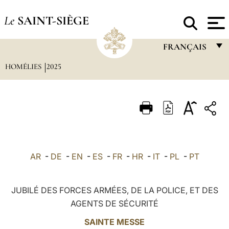
Le
SAINT-SIÈGE
FRANÇAIS
HOMÉLIES
2025
FRANÇAIS
ENGLISH
ITALIANO
PORTUGUÊS
ESPAÑOL
AR
-
DE
-
EN
-
ES
-
FR
-
HR
-
IT
-
PL
-
PT
DEUTSCH
POLSKI
JUBILÉ DES FORCES ARMÉES, DE LA POLICE, ET DES
AGENTS DE SÉCURITÉ
العربيّة
SAINTE MESSE
中文