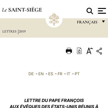
Le
SAINT-SIÈGE
FRANÇAIS
LETTRES
2019
FRANÇAIS
ENGLISH
ITALIANO
PORTUGUÊS
ESPAÑOL
DE
-
EN
-
ES
-
FR
-
IT
-
PT
DEUTSCH
POLSKI
العربيّة
LETTRE DU PAPE FRANÇOIS
AUX ÉVÊQUES DES ÉTATS-UNIS RÉUNIS À
中文