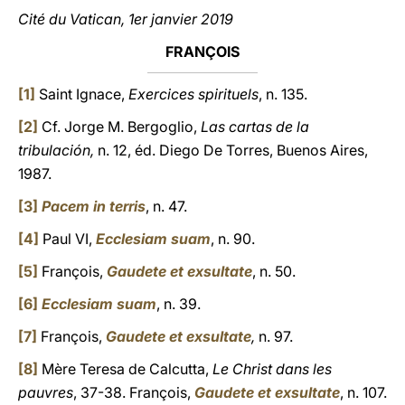
Cité du Vatican, 1er janvier 2019
FRANÇOIS
[1]
Saint Ignace,
Exercices spirituels
, n. 135.
[2]
Cf. Jorge M. Bergoglio,
Las cartas de la
tribulación,
n. 12, éd. Diego De Torres, Buenos Aires,
1987.
[3]
Pacem in terris
, n. 47.
[4]
Paul VI,
Ecclesiam suam
, n. 90.
[5]
François,
Gaudete et exsultate
, n. 50.
[6]
Ecclesiam suam
, n. 39.
[7]
François,
Gaudete et exsultate
,
n. 97.
[8]
Mère Teresa de Calcutta,
Le Christ dans les
pauvres
, 37-38. François,
Gaudete et exsultate
, n. 107.