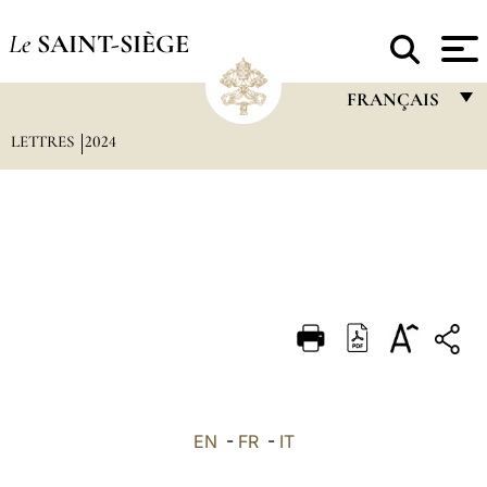
Le
SAINT-SIÈGE
FRANÇAIS
LETTRES
2024
FRANÇAIS
ENGLISH
ITALIANO
PORTUGUÊS
ESPAÑOL
DEUTSCH
POLSKI
العربيّة
EN
-
FR
-
IT
中文