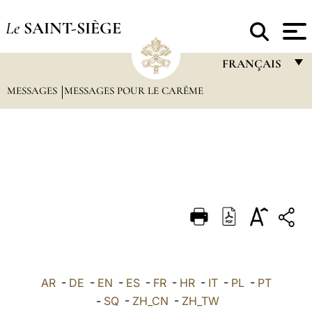
Le
SAINT-SIÈGE
FRANÇAIS
MESSAGES
MESSAGES POUR LE CARÊME
FRANÇAIS
ENGLISH
ITALIANO
PORTUGUÊS
ESPAÑOL
DEUTSCH
POLSKI
العربيّة
AR
-
DE
-
EN
-
ES
-
FR
-
HR
-
IT
-
PL
-
PT
-
SQ
-
ZH_CN
-
ZH_TW
中文