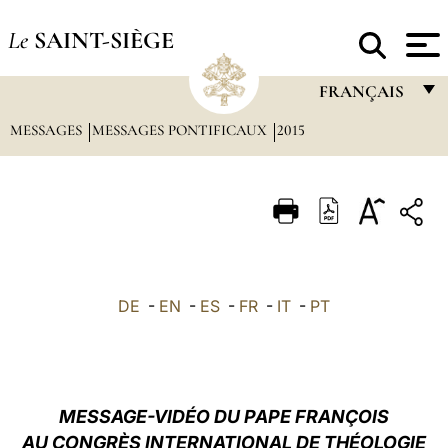
Le
SAINT-SIÈGE
FRANÇAIS
MESSAGES
MESSAGES PONTIFICAUX
2015
FRANÇAIS
ENGLISH
ITALIANO
PORTUGUÊS
ESPAÑOL
DE
-
EN
-
ES
-
FR
-
IT
-
PT
DEUTSCH
POLSKI
العربيّة
MESSAGE-VIDÉO DU PAPE FRANÇOIS
AU CONGRÈS INTERNATIONAL DE THÉOLOGIE
中文