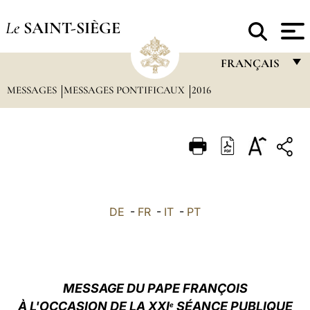
Le
SAINT-SIÈGE
FRANÇAIS
MESSAGES
MESSAGES PONTIFICAUX
2016
FRANÇAIS
ENGLISH
ITALIANO
PORTUGUÊS
ESPAÑOL
DE
-
FR
-
IT
-
PT
DEUTSCH
POLSKI
العربيّة
MESSAGE DU PAPE FRANÇOIS
À L'OCCASION DE LA XXI
SÉANCE PUBLIQUE
中文
e