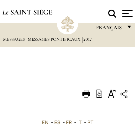
Le
SAINT-SIÈGE
FRANÇAIS
MESSAGES
MESSAGES PONTIFICAUX
2017
FRANÇAIS
ENGLISH
ITALIANO
PORTUGUÊS
ESPAÑOL
DEUTSCH
POLSKI
العربيّة
EN
-
ES
-
FR
-
IT
-
PT
中文