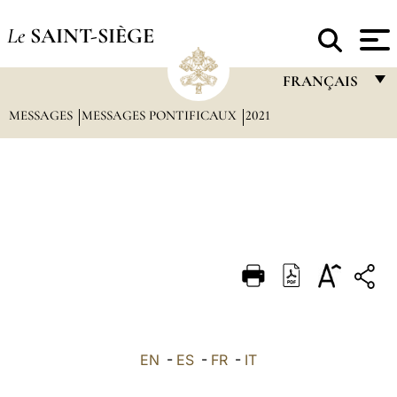
Le
SAINT-SIÈGE
FRANÇAIS
MESSAGES
MESSAGES PONTIFICAUX
2021
FRANÇAIS
ENGLISH
ITALIANO
PORTUGUÊS
ESPAÑOL
DEUTSCH
POLSKI
العربيّة
EN
-
ES
-
FR
-
IT
中文