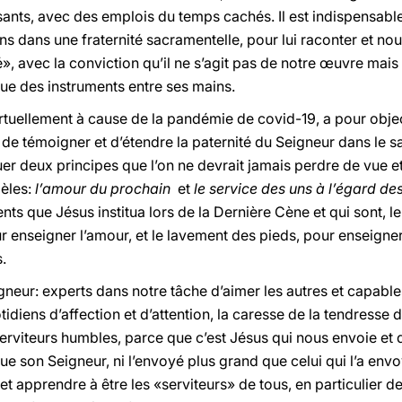
fisants, avec des emplois du temps cachés. Il est indispensab
s dans une fraternité sacramentelle, pour lui raconter et nou
, avec la conviction qu’il ne s’agit pas de notre œuvre mais d
e des instruments entre ses mains.
irtuellement à cause de la pandémie de covid-19, a pour objec
 de témoigner et d’étendre la paternité du Seigneur dans le sa
er deux principes que l’on ne devrait jamais perdre de vue et
dèles:
l’amour du prochain
et
le service des uns à l’égard de
s que Jésus institua lors de la Dernière Cène et qui sont, le
r enseigner l’amour, et le lavement des pieds, pour enseigner
.
igneur: experts dans notre tâche d’aimer les autres et capable
tidiens d’affection et d’attention, la caresse de la tendresse d
serviteurs humbles, parce que c’est Jésus qui nous envoie et 
ue son Seigneur, ni l’envoyé plus grand que celui qui l’a envoy
, et apprendre à être les «serviteurs» de tous, en particulier 