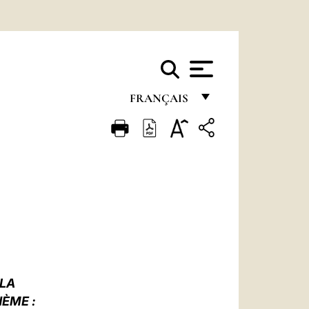
FRANÇAIS
FRANÇAIS
ENGLISH
ITALIANO
PORTUGUÊS
ESPAÑOL
DEUTSCH
ELA
POLSKI
ÈME :