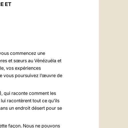
العربيّة
E ET
中文
LATINE
où vous commencez une
rères et sœurs au Vénézuéla et
lle, vos expériences
que vous poursuivez l’œuvre de
31), qui raconte comment les
 lui racontèrent tout ce qu’ils
 dans un endroit désert pour se
cette façon. Nous ne pouvons