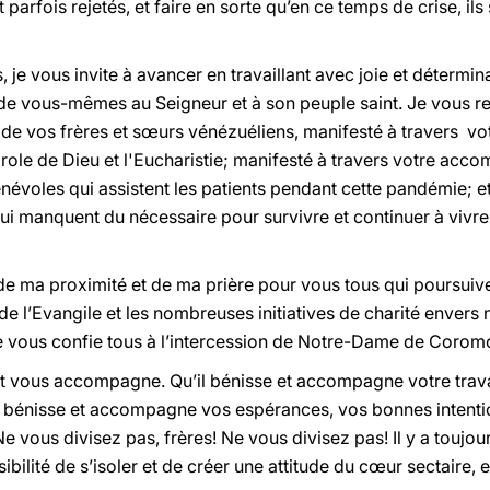
 parfois rejetés, et faire en sorte qu’en ce temps de crise, i
, je vous invite à avancer en travaillant avec joie et détermi
 de vous-mêmes au Seigneur et à son peuple saint. Je vous 
 de vos frères et sœurs vénézuéliens, manifesté à travers vo
arole de Dieu et l'Eucharistie; manifesté à travers votre a
évoles qui assistent les patients pendant cette pandémie; et 
 qui manquent du nécessaire pour survivre et continuer à viv
de ma proximité et de ma prière pour vous tous qui poursuive
de l’Evangile et les nombreuses initiatives de charité envers 
 Je vous confie tous à l’intercession de Notre-Dame de Corom
t vous accompagne. Qu’il bénisse et accompagne votre trava
 bénisse et accompagne vos espérances, vos bonnes intentions
 vous divisez pas, frères! Ne vous divisez pas! Il y a toujours
ilité de s’isoler et de créer une attitude du cœur sectaire, en