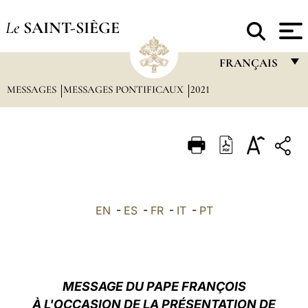
Le
SAINT-SIÈGE
FRANÇAIS
MESSAGES
MESSAGES PONTIFICAUX
2021
FRANÇAIS
ENGLISH
ITALIANO
PORTUGUÊS
ESPAÑOL
EN
-
ES
-
FR
-
IT
-
PT
DEUTSCH
POLSKI
العربيّة
MESSAGE DU PAPE FRANÇOIS
À L'OCCASION DE LA PRÉSENTATION DE
中文