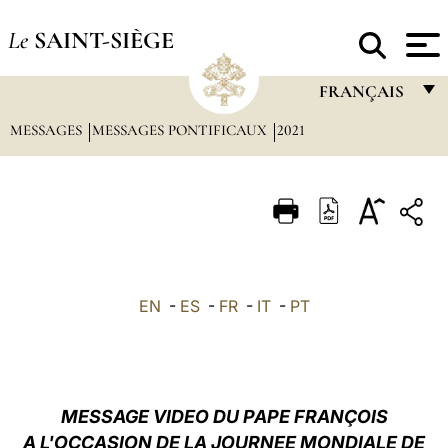
Le
SAINT-SIÈGE
FRANÇAIS
MESSAGES
MESSAGES PONTIFICAUX
2021
FRANÇAIS
ENGLISH
ITALIANO
PORTUGUÊS
ESPAÑOL
EN
-
ES
-
FR
-
IT
-
PT
DEUTSCH
POLSKI
العربيّة
MESSAGE VIDEO DU PAPE FRANÇOIS
A L'OCCASION DE LA JOURNEE MONDIALE DE
中文