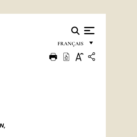
FRANÇAIS
FRANÇAIS
ENGLISH
ITALIANO
PORTUGUÊS
ESPAÑOL
DEUTSCH
N,
POLSKI