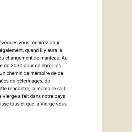
العربيّة
中文
LATINE
s évêques vous réunirez pour
également, quand il y aura la
se du changement de manteau. Au
e de 2030 pour célébrer les
t. Un chemin de mémoire de ce
nnées de pèlerinages, de
ette rencontre, la mémoire soit
 Vierge a fait dans notre pays
se tous et que la Vierge vous