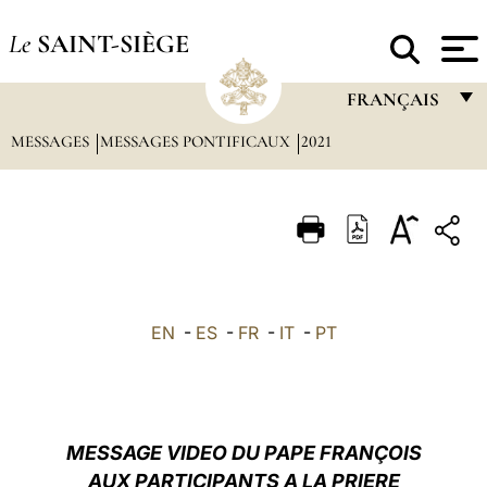
Le
SAINT-SIÈGE
FRANÇAIS
MESSAGES
MESSAGES PONTIFICAUX
2021
FRANÇAIS
ENGLISH
ITALIANO
PORTUGUÊS
ESPAÑOL
EN
-
ES
-
FR
-
IT
-
PT
DEUTSCH
POLSKI
العربيّة
MESSAGE VIDEO DU PAPE FRANÇOIS
AUX PARTICIPANTS A LA PRIERE
中文