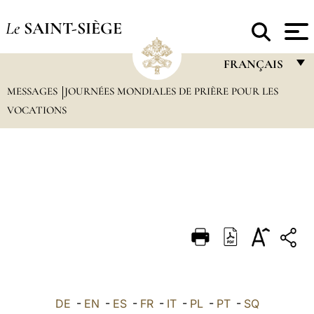
Le
SAINT-SIÈGE
FRANÇAIS
MESSAGES
JOURNÉES MONDIALES DE PRIÈRE POUR LES
FRANÇAIS
VOCATIONS
ENGLISH
ITALIANO
PORTUGUÊS
ESPAÑOL
DEUTSCH
POLSKI
العربيّة
DE
-
EN
-
ES
-
FR
-
IT
-
PL
-
PT
-
SQ
中文