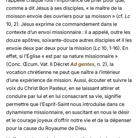
rappelle chaque fois l’importance de prier pour que,
comme a dit Jésus à ses disciples, « le maître de la
moisson envoie des ouvriers pour sa moisson » (cf.
Lc
10, 2). Jésus exprime ce commandement dans le
contexte d’un envoi missionnaire : il a appelé, outre les
douze apôtres, soixante-douze autres disciples et il les
envoie deux par deux pour la mission (
Lc
10, 1-16). En
effet, si l’Église « est par sa nature missionnaire »
(Conc. Œcum. Vat. II Décret
Ad gentes
,
n.
2), la
vocation chrétienne ne peut que naître à l’intérieur
d’une expérience de mission. Aussi, écouter et suivre la
voix du Christ Bon Pasteur, en se laissant attirer et
conduire par lui et en lui consacrant sa vie, signifie
permettre que l’Esprit-Saint nous introduise dans ce
dynamisme missionnaire, en suscitant en nous le désir
et le courage joyeux d’offrir notre vie et de la dépenser
pour la cause du Royaume de Dieu.