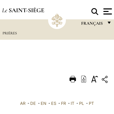
Le
SAINT-SIÈGE
FRANÇAIS
PRIÈRES
FRANÇAIS
ENGLISH
ITALIANO
PORTUGUÊS
ESPAÑOL
DEUTSCH
POLSKI
العربيّة
AR
-
DE
-
EN
-
ES
-
FR
-
IT
-
PL
-
PT
中文