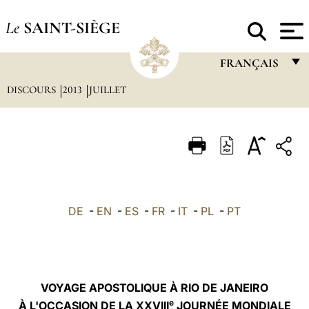
Le
SAINT-SIÈGE
FRANÇAIS
DISCOURS
2013
JUILLET
FRANÇAIS
ENGLISH
ITALIANO
PORTUGUÊS
ESPAÑOL
DE
-
EN
-
ES
-
FR
-
IT
-
PL
-
PT
DEUTSCH
POLSKI
العربيّة
VOYAGE APOSTOLIQUE À RIO DE JANEIRO
e
À L'OCCASION DE LA XXVIII
JOURNÉE MONDIALE
中文