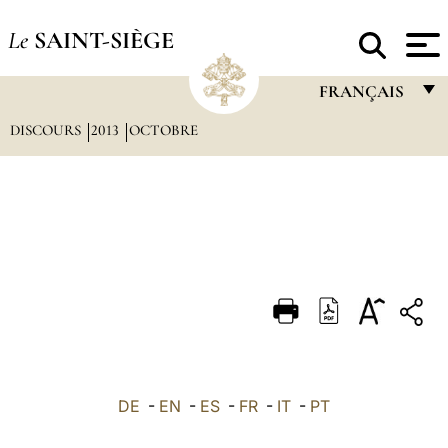
Le
SAINT-SIÈGE
FRANÇAIS
DISCOURS
2013
OCTOBRE
FRANÇAIS
ENGLISH
ITALIANO
PORTUGUÊS
ESPAÑOL
DEUTSCH
POLSKI
العربيّة
DE
-
EN
-
ES
-
FR
-
IT
-
PT
中文