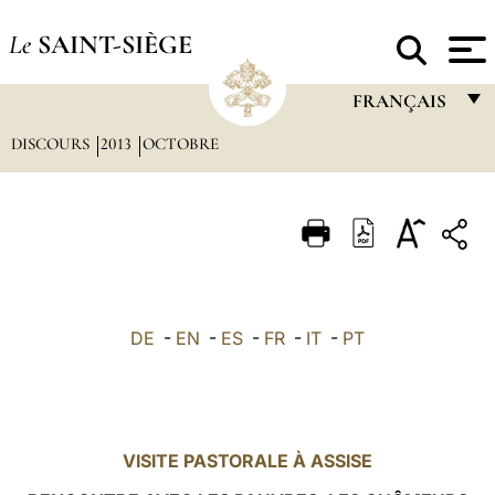
Le
SAINT-SIÈGE
FRANÇAIS
DISCOURS
2013
OCTOBRE
FRANÇAIS
ENGLISH
ITALIANO
PORTUGUÊS
ESPAÑOL
DE
-
EN
-
ES
-
FR
-
IT
-
PT
DEUTSCH
POLSKI
العربيّة
VISITE PASTORALE À ASSISE
中文