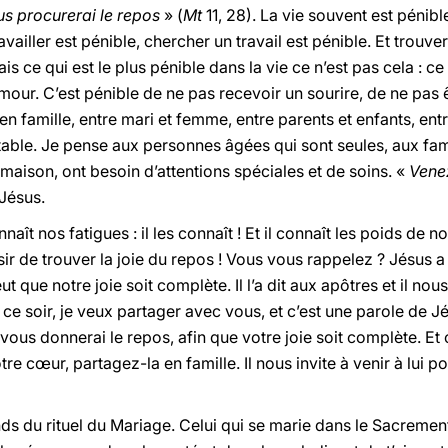
us procurerai le repos
» (
Mt
11, 28). La vie souvent est pénibl
iller est pénible, chercher un travail est pénible. Et trouver
 ce qui est le plus pénible dans la vie ce n’est pas cela : ce
ur. C’est pénible de ne pas recevoir un sourire, de ne pas êtr
 en famille, entre mari et femme, entre parents et enfants, ent
able. Je pense aux personnes âgées qui sont seules, aux fami
 maison, ont besoin d’attentions spéciales et de soins. «
Venez
 Jésus.
aît nos fatigues : il les connaît ! Et il connaît les poids de n
ir de trouver la joie du repos ! Vous vous rappelez ? Jésus a 
ut que notre joie soit complète. Il l’a dit aux apôtres et il nou
 ce soir, je veux partager avec vous, et c’est une parole de J
 vous donnerai le repos, afin que votre joie soit complète. Et
tre cœur, partagez-la en famille. Il nous invite à venir à lui
nds du rituel du Mariage. Celui qui se marie dans le Sacrement