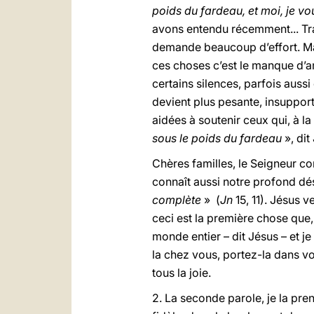
poids du fardeau, et moi, je vo
avons entendu récemment... Trava
demande beaucoup d’effort. Mais
ces choses c’est le manque d’amo
certains silences, parfois aussi
devient plus pesante, insupport
aidées à soutenir ceux qui, à la
sous le poids du fardeau
», dit
Chères familles, le Seigneur conn
connaît aussi notre profond dés
complète
» (
Jn
15, 11). Jésus ve
ceci est la première chose que,
monde entier – dit Jésus – et je
la chez vous, portez-la dans vo
tous la joie.
2. La seconde parole, je la pre