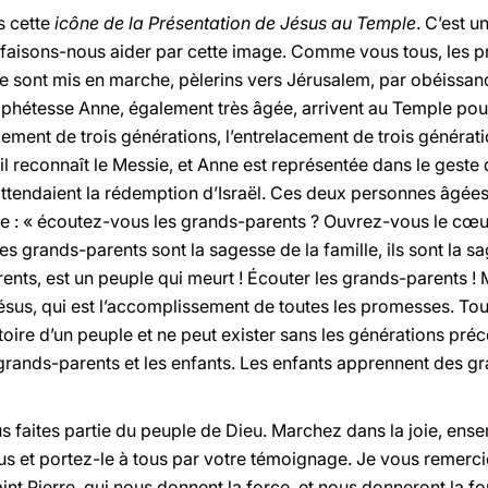
s cette
icône de la Présentation de Jésus au Temple
. C’est u
faisons-nous aider par cette image. Comme vous tous, les p
 se sont mis en marche, pèlerins vers Jérusalem, par obéissanc
phétesse Anne, également très âgée, arrivent au Temple pouss
ment de trois générations, l’entrelacement de trois générati
 il reconnaît le Messie, et Anne est représentée dans le geste
ttendaient la rédemption d’Israël. Ces deux personnes âgées 
 : « écoutez-vous les grands-parents ? Ouvrez-vous le cœu
s grands-parents sont la sagesse de la famille, ils sont la s
ents, est un peuple qui meurt ! Écouter les grands-parents ! 
Jésus, qui est l’accomplissement de toutes les promesses. To
toire d’un peuple et ne peut exister sans les générations préc
 grands-parents et les enfants. Les enfants apprennent des g
s faites partie du peuple de Dieu. Marchez dans la joie, ens
s et portez-le à tous par votre témoignage. Je vous remerci
aint Pierre, qui nous donnent la force, et nous donneront la 