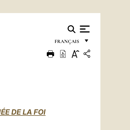
FRANÇAIS
FRANÇAIS
ENGLISH
ITALIANO
PORTUGUÊS
ESPAÑOL
DEUTSCH
ÉE DE LA FOI
POLSKI