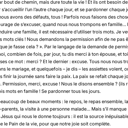
r bout de chemin, mais dure toute la vie ! Et ils ont besoin d
accueillir l’un l’autre chaque jour, et se pardonner chaque jo
nous avons des défauts, tous ! Parfois nous faisons des chos
 courage de s’excuser, quand nous nous trompons en famille… I
nduire une famille, il est nécessaire d’utiliser trois mots. Je ve
is mots clés ! Nous demandons la permission afin de ne pas êt
ît que je fasse cela ? ». Par le langage de la demande de perm
oi, combien de fois, par jour, tu dis merci à ton épouse, et 
ises ce mot : merci ? Et le dernier : excuse. Tous nous nous 
ns le mariage, et quelquefois – je dis – les assiettes volent, o
 finir la journée sans faire la paix. La paix se refait chaque j
 Permission, merci, excuse ! Nous le disons ensemble ? (ils r
is mots en famille ! Se pardonner tous les jours.
 beaucoup de beaux moments : le repos, le repas ensemble, la 
parents, la visite à une personne malade… Mais s’il manque l’a
 Jésus qui nous le donne toujours : il est la source inépuisabl
 le Pain de la vie, pour que notre joie soit complète.