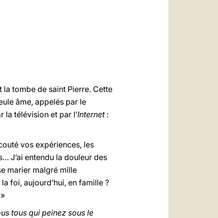
العربيّة
中文
LATINE
 la tombe de saint Pierre. Cette
eule âme, appelés par le
la télévision et par l’
Internet
:
 écouté vos expériences, les
… J’ai entendu la douleur des
 se marier malgré mille
a foi, aujourd’hui, en famille ?
 »
us tous qui peinez sous le