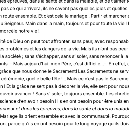
les épreuves, dans la santé et dans la maladie, et de t’aimer t
s ce qui arrivera, ils ne savent pas quelles joies et quelles p
route ensemble. Et c’est cela le mariage ! Partir et marcher
u Seigneur. Main dans la main, toujours et pour toute la vie ! 
 morcèle notre vie !
lité de Dieu on peut tout affronter, sans peur, avec responsab
les problèmes et les dangers de la vie. Mais ils n’ont pas peu
la société ; sans s’échapper, sans s’isoler, sans renoncer à l
s. – Mais aujourd’hui, mon Père, c’est difficile…–. En effet, c’
a grâce que nous donne le Sacrement! Les Sacrements ne serve
cérémonie, quelle belle fête !... Mais ce n’est pas le Sacreme
! Et la grâce ne sert pas à décorer la vie, elle sert pour nous
uvoir avancer ! Sans s’isoler, toujours ensemble. Les chrétie
cience d’en avoir besoin ! Ils en ont besoin pour être unis en
onheur et dans les épreuves, dans la santé et dans la malad
 Mariage ils prient ensemble et avec la communauté. Pourquoi
font parce qu’ils en ont besoin pour le long voyage qu’ils doi