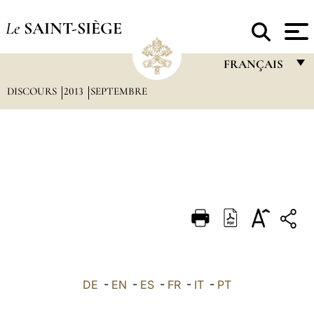
Le
SAINT-SIÈGE
FRANÇAIS
DISCOURS
2013
SEPTEMBRE
FRANÇAIS
ENGLISH
ITALIANO
PORTUGUÊS
ESPAÑOL
DEUTSCH
POLSKI
العربيّة
DE
-
EN
-
ES
-
FR
-
IT
-
PT
中文