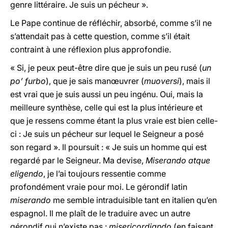
genre littéraire. Je suis un pécheur ».
Le Pape continue de réfléchir, absorbé, comme s’il ne
s’attendait pas à cette question, comme s’il était
contraint à une réflexion plus approfondie.
« Si, je peux peut-être dire que je suis un peu rusé (
un
po’ furbo
), que je sais manœuvrer (
muoversi
), mais il
est vrai que je suis aussi un peu ingénu. Oui, mais la
meilleure synthèse, celle qui est la plus intérieure et
que je ressens comme étant la plus vraie est bien celle-
ci : Je suis un pécheur sur lequel le Seigneur a posé
son regard ». Il poursuit : « Je suis un homme qui est
regardé par le Seigneur. Ma devise,
Miserando atque
eligendo
, je l’ai toujours ressentie comme
profondément vraie pour moi. Le gérondif latin
miserando
me semble intraduisible tant en italien qu’en
espagnol. Il me plaît de le traduire avec un autre
gérondif qui n’existe pas :
misericordiando
(en faisant