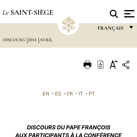
Le
SAINT-SIÈGE
FRANÇAIS
DISCOURS
2014
AVRIL
FRANÇAIS
ENGLISH
ITALIANO
PORTUGUÊS
ESPAÑOL
EN
-
ES
-
FR
-
IT
-
PT
DEUTSCH
POLSKI
العربيّة
DISCOURS DU PAPE FRANÇOIS
AUX PARTICIPANTS À LA CONFÉRENCE
中文