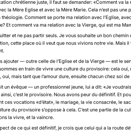
ocation chrétienne juste, il faut se demander: «Comment va la 
ec la Mère Eglise et avec la Mère Marie. Cela n’est pas une p
la théologie. Comment se porte ma relation avec l’Eglise, avec
que? Et comment va ma relation avec la Vierge, qui est ma M
 quitter et ne pas partir seuls. Je vous souhaite un bon chem
on, cette place où il veut que nous vivions notre vie. Mais il f
nt.
ajouter — outre celle de l’Eglise et de la Vierge — est le sens
ommes en train de vivre une culture du provisoire: cela oui,
i, oui, mais tant que l’amour dure, ensuite chacun chez soi de
un évêque — un professionnel jeune, lui a dit: «Je voudrais
insi, c’est le provisoire. Nous avons peur du définitif. Et po
ces vocations «d’état», le mariage, la vie consacrée, le sac
ulture du provisoire s’oppose à cela. C’est une partie de la cul
s la vivre, et la vaincre.
ct de ce qui est définitif, je crois que celui qui a la route déf