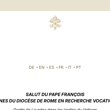
DE
-
EN
-
ES
-
FR
-
IT
-
PT
SALUT
DU PAPE FRANÇOIS
NES DU DIOCÈSE DE ROME EN RECHERCHE VOCAT
Grotte de Lourdes dans les jardins du Vatican