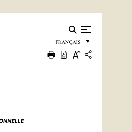
FRANÇAIS
FRANÇAIS
ENGLISH
ITALIANO
PORTUGUÊS
ESPAÑOL
DEUTSCH
IONNELLE
POLSKI