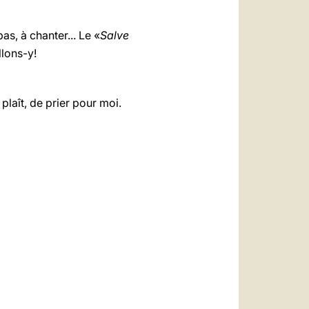
as, à chanter... Le «
Salve
llons-y!
plaît, de prier pour moi.