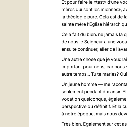
Et pour faire le «test» d’une v
mères qui sont les miennes», av
la théologie pure. Cela est de 
sainte mère l’Eglise hiérarchi
Cela fait du bien: ne jamais la
de nous le Seigneur a une vocati
ensuite continuer, aller de l’ava
Une autre chose que je voudrais 
important pour nous, car nous s
autre temps... Tu te maries? Ou
Un jeune homme — me racontait 
seulement pendant dix ans». Et a
vocation quelconque, également 
perspective du définitif. Et la c
à notre époque, mais nous devon
Très bien. Egalement sur cet aspe