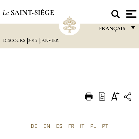
Le
SAINT-SIÈGE
FRANÇAIS
DISCOURS
2015
JANVIER
FRANÇAIS
ENGLISH
ITALIANO
PORTUGUÊS
ESPAÑOL
DEUTSCH
POLSKI
العربيّة
DE
-
EN
-
ES
-
FR
-
IT
-
PL
-
PT
中文